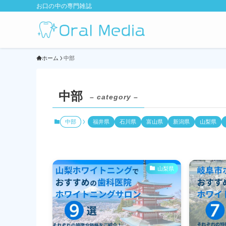
お口の中の専門雑誌
ホーム
中部
中部
– category –
中部
福井県
石川県
富山県
新潟県
山梨県
山梨県