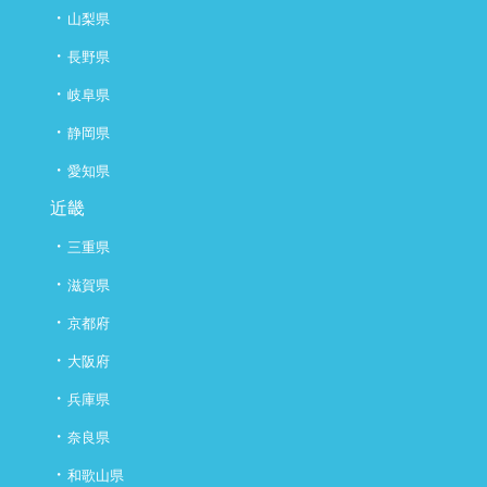
・
山梨県
・
長野県
・
岐阜県
・
静岡県
・
愛知県
近畿
・
三重県
・
滋賀県
・
京都府
・
大阪府
・
兵庫県
・
奈良県
・
和歌山県