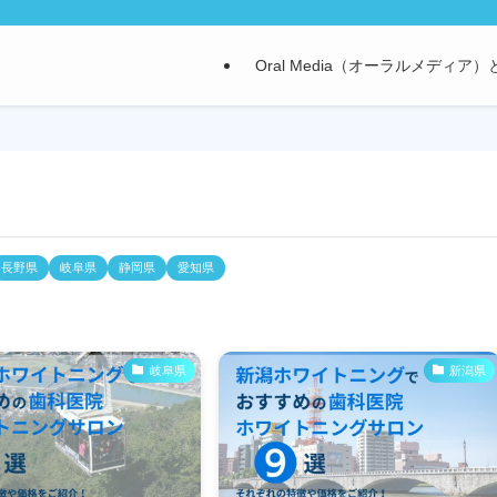
Oral Media（オーラルメディア
長野県
岐阜県
静岡県
愛知県
岐阜県
新潟県