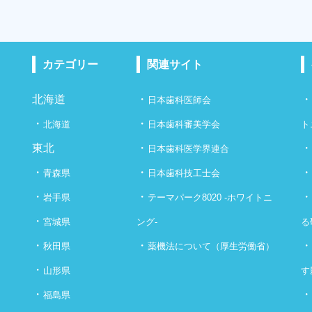
カテゴリー
関連サイト
北海道
・
日本歯科医師会
・
・
北海道
日本歯科審美学会
ト
東北
・
日本歯科医学界連合
・
・
青森県
日本歯科技工士会
・
・
岩手県
テーマパーク8020 -ホワイトニ
・
宮城県
ング-
る
・
・
秋田県
薬機法について（厚生労働省）
・
山形県
す
・
福島県