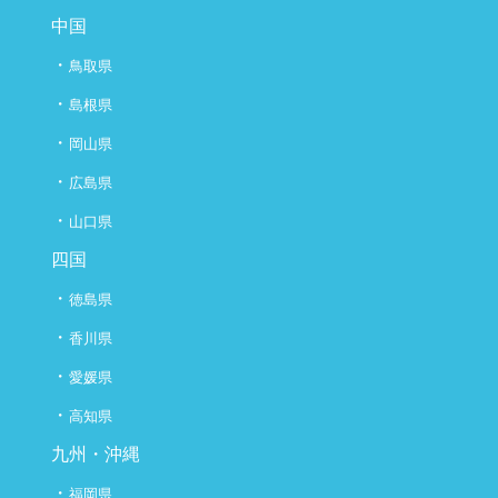
中国
・
鳥取県
・
島根県
・
岡山県
・
広島県
・
山口県
四国
・
徳島県
・
香川県
・
愛媛県
・
高知県
九州・沖縄
・
福岡県