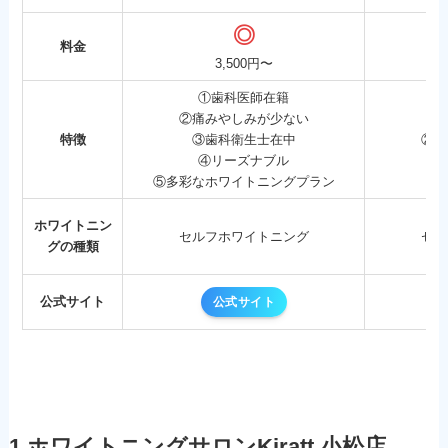
◎
料金
3,500円〜
①歯科医師在籍
②痛みやしみが少ない
特徴
③歯科衛生士在中
②痛
④リーズナブル
⑤多彩なホワイトニングプラン
ホワイトニン
セルフホワイトニング
セル
グの種類
公式サイト
公式サイト
1.ホワイトニングサロンKiratt 小松店