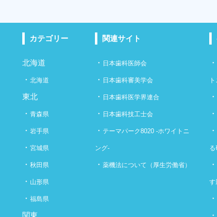
カテゴリー
関連サイト
北海道
・
日本歯科医師会
・
・
北海道
日本歯科審美学会
ト
東北
・
日本歯科医学界連合
・
・
青森県
日本歯科技工士会
・
・
岩手県
テーマパーク8020 -ホワイトニ
・
宮城県
ング-
る
・
・
秋田県
薬機法について（厚生労働省）
・
山形県
す
・
福島県
関東