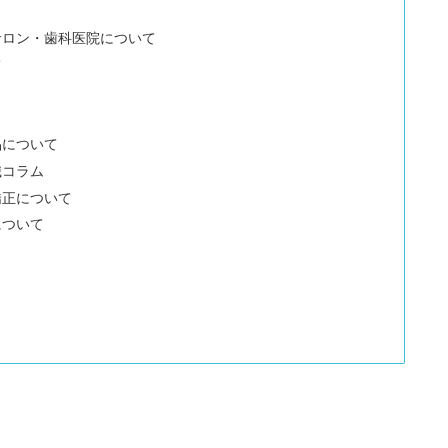
サロン・歯科医院について
て
品について
識コラム
矯正について
について