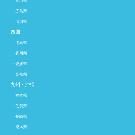
・
岡山県
・
広島県
・
山口県
四国
・
徳島県
・
香川県
・
愛媛県
・
高知県
九州・沖縄
・
福岡県
・
佐賀県
・
長崎県
・
熊本県