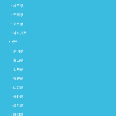
・
埼玉県
・
千葉県
・
東京都
・
神奈川県
中部
・
新潟県
・
富山県
・
石川県
・
福井県
・
山梨県
・
長野県
・
岐阜県
・
静岡県