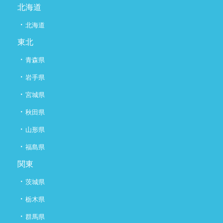
北海道
・
北海道
東北
・
青森県
・
岩手県
・
宮城県
・
秋田県
・
山形県
・
福島県
関東
・
茨城県
・
栃木県
・
群馬県