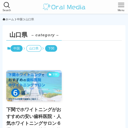
Search
Menu
ホーム
中国
山口県
山口県
– category –
中国
山口県
下関
下関
下関でホワイトニングがお
すすめの安い歯科医院・人
気ホワイトニングサロン６