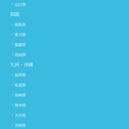
・
山口県
四国
・
徳島県
・
香川県
・
愛媛県
・
高知県
九州・沖縄
・
福岡県
・
佐賀県
・
長崎県
・
熊本県
・
大分県
・
宮崎県