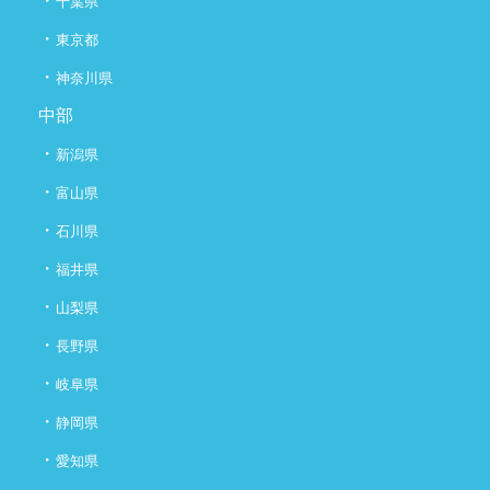
・
千葉県
・
東京都
・
神奈川県
中部
・
新潟県
・
富山県
・
石川県
・
福井県
・
山梨県
・
長野県
・
岐阜県
・
静岡県
・
愛知県