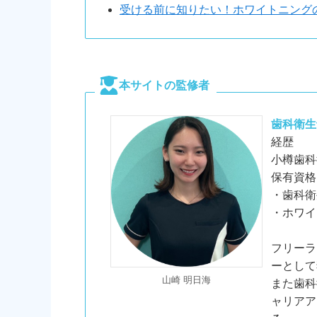
受ける前に知りたい！ホワイトニング
本サイトの監修者
歯科衛生
経歴
小樽歯科
保有資格
・歯科衛
・ホワイ
フリーラ
ーとして
山崎 明日海
また歯科
ャリアア