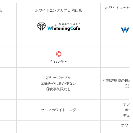
ホワイトエッセ
店
ホワイトニングカフェ 岡山店
◎
4,980円〜
①リーズナブル
①特許取得の最新
②痛みやしみが少ない
②返
③食事制限なし
オフ
セルフホワイトニング
ホー
デュ
ホワイ