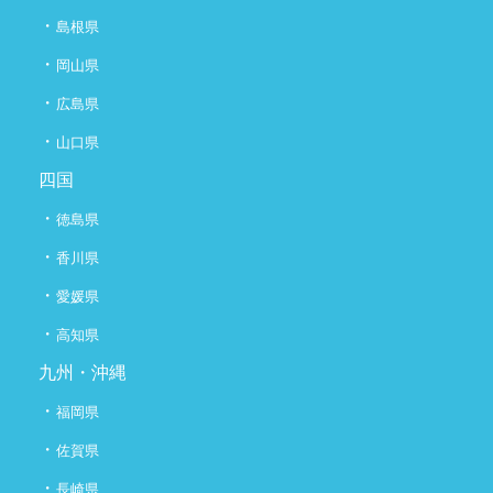
・
島根県
・
岡山県
・
広島県
・
山口県
四国
・
徳島県
・
香川県
・
愛媛県
・
高知県
九州・沖縄
・
福岡県
・
佐賀県
・
長崎県