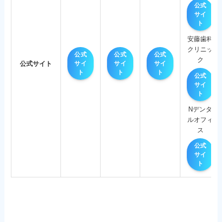
公式
サイ
ト
安藤歯科
クリニッ
公式
公式
公式
ク
公式サイト
サイ
サイ
サイ
ト
ト
ト
公式
サイ
ト
Nデンタ
ルオフィ
ス
公式
サイ
ト