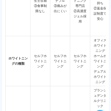
生士在籍
ナブル
トニング
持ち
③食事制
③痛みが
専門店
②返金保
限なし
出にくい
②高濃度
証制度で
ジェル採
安心
用
オフィス
ホワイト
ニング
セルフホ
セルフホ
セルフホ
ホームホ
ホワイトニン
ワイトニ
ワイトニ
ワイトニ
ワイトニ
グの種類
ング
ング
ング
ング
デュアル
ホワイト
ニング
ブランシ
ュデンタ
ルクリニ
ック