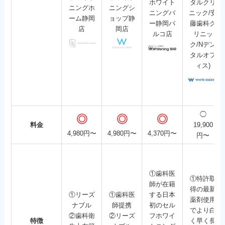
ホワイト
タルクリ
ニングホ
ニングシ
ニングバ
ニック/安
ーム静岡
ョップ静
ー静岡パ
藤歯科ク
店
岡店
ルコ店
リニッ
ク/Nデン
タルオフ
ィス)
◯
◎
◎
◎
料金
19,900
4,980円〜
4,980円〜
4,370円〜
円〜
①歯科医
①特許取
師が在籍
得の最新
①リーズ
①歯科医
する日本
薬剤使用
ナブル
師提携
初のセル
でより白
②歯科衛
②リーズ
フホワイ
特徴
く早く長