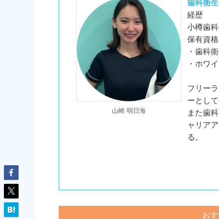
歯科衛生
経歴
小樽歯科
保有資格
・歯科衛
・ホワイ
フリーラ
ーとして
山崎 明日海
また歯科
ャリアア
る。
おす