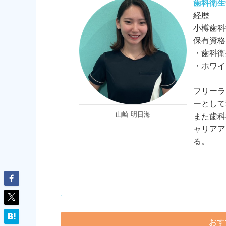
歯科衛生
経歴
小樽歯科
保有資格
・歯科衛
・ホワイ
フリーラ
ーとして
山崎 明日海
また歯科
ャリアア
る。
おす