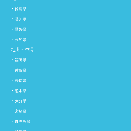
・
徳島県
・
香川県
・
愛媛県
・
高知県
九州・沖縄
・
福岡県
・
佐賀県
・
長崎県
・
熊本県
・
大分県
・
宮崎県
・
鹿児島県