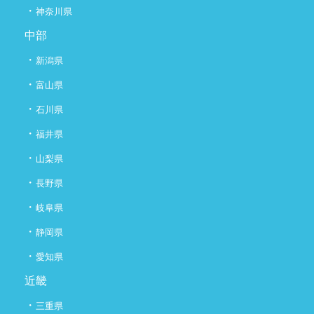
・
神奈川県
中部
・
新潟県
・
富山県
・
石川県
・
福井県
・
山梨県
・
長野県
・
岐阜県
・
静岡県
・
愛知県
近畿
・
三重県