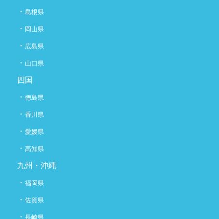
・
島根県
・
岡山県
・
広島県
・
山口県
四国
・
徳島県
・
香川県
・
愛媛県
・
高知県
九州・沖縄
・
福岡県
・
佐賀県
・
長崎県