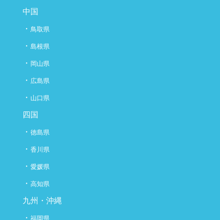
中国
・
鳥取県
・
島根県
・
岡山県
・
広島県
・
山口県
四国
・
徳島県
・
香川県
・
愛媛県
・
高知県
九州・沖縄
・
福岡県