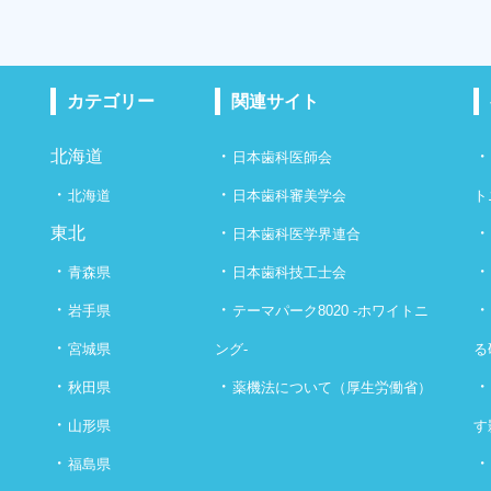
カテゴリー
関連サイト
北海道
・
日本歯科医師会
・
・
北海道
日本歯科審美学会
ト
東北
・
日本歯科医学界連合
・
・
青森県
日本歯科技工士会
・
・
岩手県
テーマパーク8020 -ホワイトニ
・
宮城県
ング-
る
・
・
秋田県
薬機法について（厚生労働省）
・
山形県
す
・
福島県