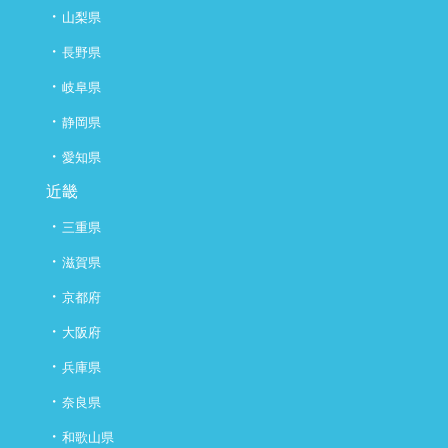
・
山梨県
・
長野県
・
岐阜県
・
静岡県
・
愛知県
近畿
・
三重県
・
滋賀県
・
京都府
・
大阪府
・
兵庫県
・
奈良県
・
和歌山県