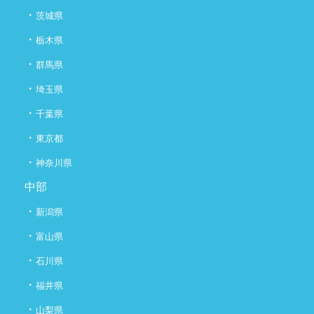
・
茨城県
・
栃木県
・
群馬県
・
埼玉県
・
千葉県
・
東京都
・
神奈川県
中部
・
新潟県
・
富山県
・
石川県
・
福井県
・
山梨県