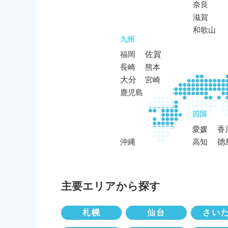
奈良
滋賀
和歌山
九州
佐賀
福岡
長崎
熊本
大分
宮崎
鹿児島
四国
愛媛
香
徳
沖縄
高知
主要エリアから探す
札幌
仙台
さい