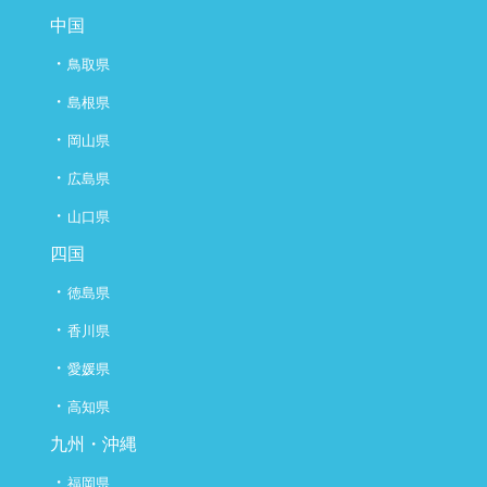
中国
・
鳥取県
・
島根県
・
岡山県
・
広島県
・
山口県
四国
・
徳島県
・
香川県
・
愛媛県
・
高知県
九州・沖縄
・
福岡県