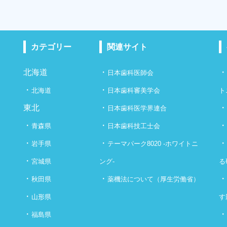
カテゴリー
関連サイト
北海道
・
日本歯科医師会
・
・
北海道
日本歯科審美学会
ト
東北
・
日本歯科医学界連合
・
・
青森県
日本歯科技工士会
・
・
岩手県
テーマパーク8020 -ホワイトニ
・
宮城県
ング-
る
・
・
秋田県
薬機法について（厚生労働省）
・
山形県
す
・
福島県