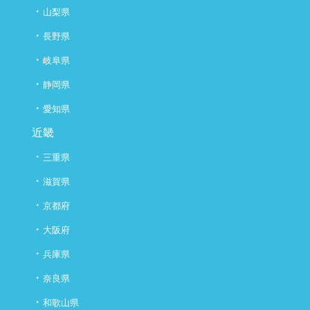
・
山梨県
・
長野県
・
岐阜県
・
静岡県
・
愛知県
近畿
・
三重県
・
滋賀県
・
京都府
・
大阪府
・
兵庫県
・
奈良県
・
和歌山県