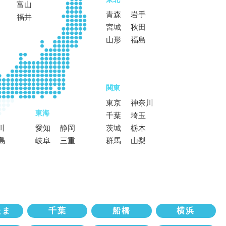
富山
青森
岩手
福井
宮城
秋田
山形
福島
関東
東京
神奈川
東海
千葉
埼玉
川
愛知
静岡
茨城
栃木
島
岐阜
三重
群馬
山梨
たま
千葉
船橋
横浜